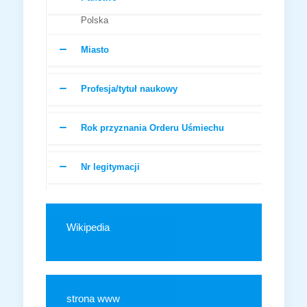
Polska
Miasto
Profesja/tytuł naukowy
Rok przyznania Orderu Uśmiechu
Nr legitymacji
Wikipedia
strona www